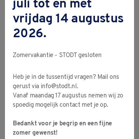
juli tot en met
Het is een virtuele
vacatures
vrijdag 14 augustus
voorstelling van een reële
contact
entiteit en een
2026.
regelmatige uitwisseling
tussen de digitale en
Zomervakantie - STODT gesloten
‘echte’ wereld. Daarmee
vormt Digital Twins de
Heb je in de tussentijd vragen? Mail ons
ultieme stap in de
gerust via
info@stodt.nl
.
digitalisering. Omdat er
Vanaf maandag 17 augustus nemen wij zo
een kenniskloof bestaat is
spoedig mogelijk contact met je op.
de Digital Twin Academy
Bedankt voor je begrip en een fijne
in het leven geroepen.
zomer gewenst!
Hiermee willen we de