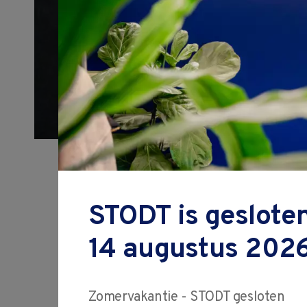
Vind een opleiding
die bij je past.
of bekijk hier alle opleidingen
STODT is gesloten
14 augustus 2026
Zomervakantie - STODT gesloten