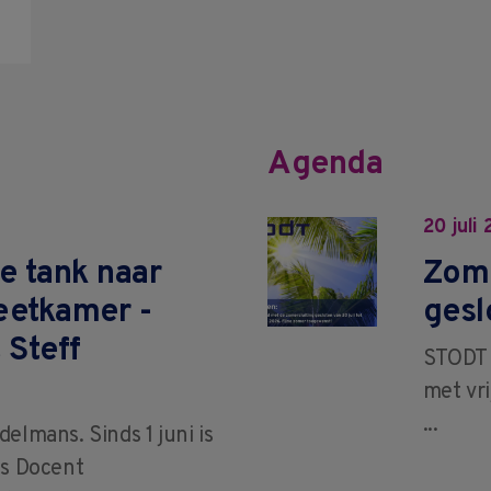
Agenda
20 juli
de tank naar
Zome
eetkamer -
gesl
 Steff
STODT 
met vri
...
elmans. Sinds 1 juni is
ls Docent