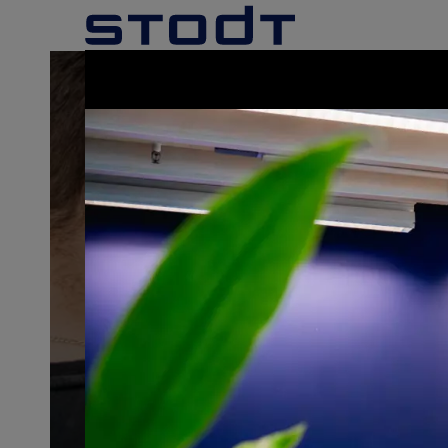
Dé technische
bedrijfsopleider
Meer over STODT