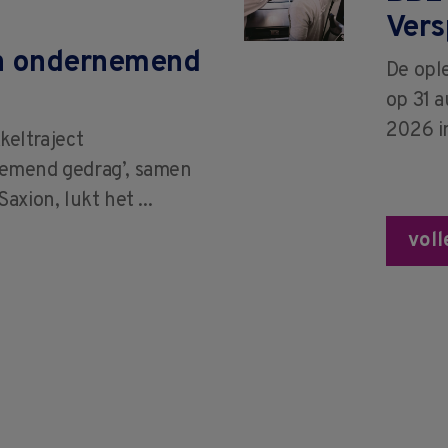
Vers
n ondernemend
De opl
op 31 
2026 i
keltraject
emend gedrag’, samen
xion, lukt het ...
vol