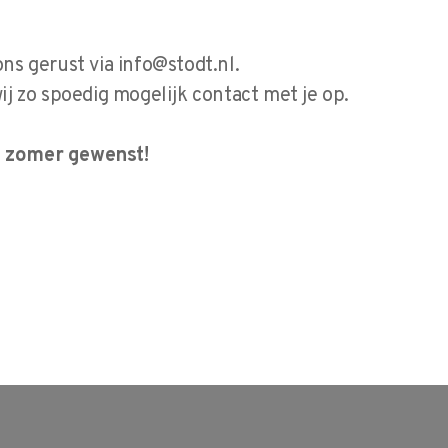
ons gerust via
info@stodt.nl
.
 zo spoedig mogelijk contact met je op.
40 jaar vakmanschap
e zomer gewenst!
Al meer dan 40 jaar vergroten wij
de kennis en productiviteit van
vakmensen en maakbedrijven in
heel Nederland. Wij leiden
medewerkers op in slim en
productief vakmanschap.