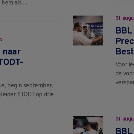
hem als ...
31 augu
BBL 
ws
Prec
 naar
Best
TODT-
Voor ie
de voor
verspan
ie, begin september,
pleider STODT op drie
31 augu
BBL 