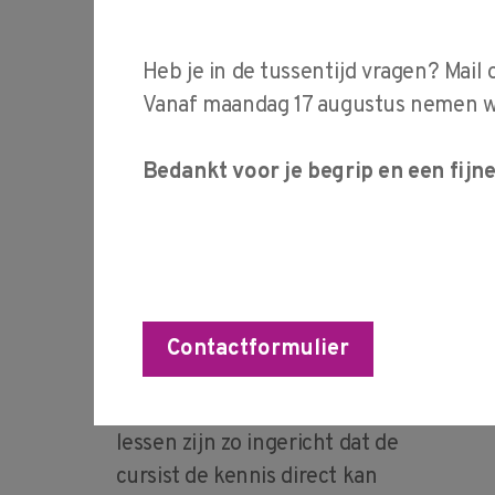
Heb je in de tussentijd vragen? Mail 
Vanaf maandag 17 augustus nemen wij
Unieke, direct
Bedankt voor je begrip en een fijn
toepasbare
opleidingen
STODT is de technische
bedrijfsopleider gespecialiseerd in
Contactformulier
verspanen en meten, opgericht
door en voor vakmensen. Onze
lessen zijn zo ingericht dat de
cursist de kennis direct kan