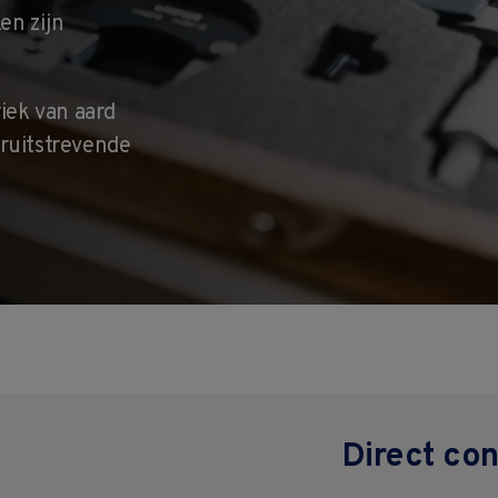
en zijn
riek van aard
ruitstrevende
Direct con