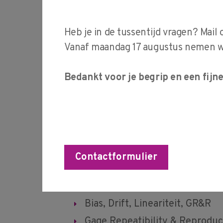
inzicht in meetproblemati
mogelijkheid om meetspr
Heb je in de tussentijd vragen? Mail 
diverse technieken te ana
Vanaf maandag 17 augustus nemen wij
van eenvoudig tot compl
Bedankt voor je begrip en een fijn
oorzaken aan te pakken e
meetbetrouwbaarheid te v
Inhoud Cursus MS
Contactformulier
Analyse en verbetering van 
Bias, Drift, Lineariteit, GR&R
Gage Repeatibility & Reproduci