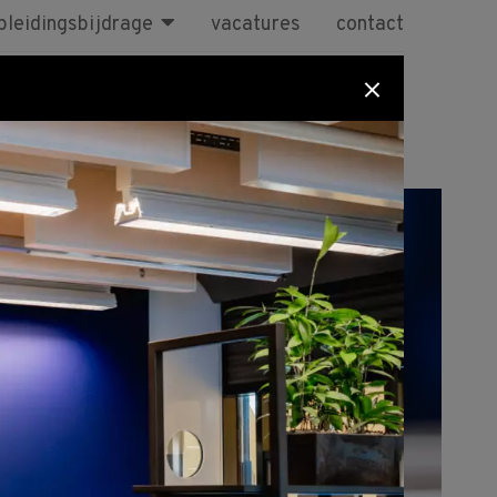
pleidingsbijdrage
vacatures
contact
sen
BBL
Maatwerk