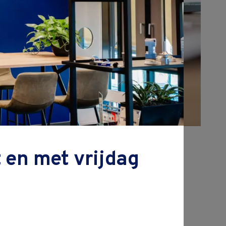
 en met vrijdag
js excl. BTW
aanvraag