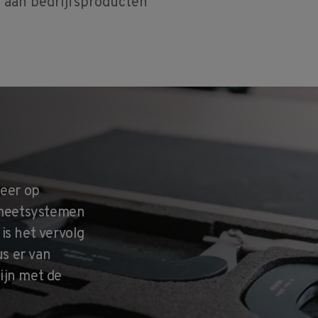
 aan bedrijfsproducten
meer op
n meetsystemen
is het vervolg
us er van
ijn met de