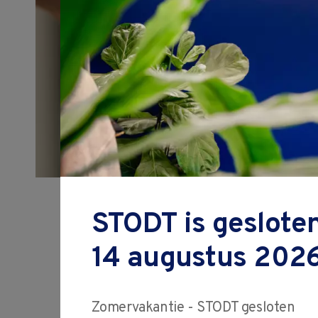
Cursus MSA v
(Meet Systee
STODT is gesloten
14 augustus 2026
Na het doorlopen van de 
Zomervakantie - STODT gesloten