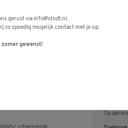
ek en heb je de
eiding met
ons gerust via
info@stodt.nl
.
lyseren, variërend
 zo spoedig mogelijk contact met je op.
ex, om vervolgens
e zomer gewenst!
n de
ergroten.
A vervolg
Startdat
meetsystemen
Op aanvr
bility; uitgebreide
Doelgroe