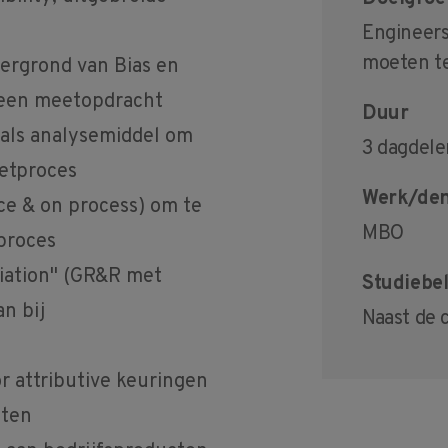
Engineer
moeten te
tergrond van Bias en
 een meetopdracht
Duur
 als analysemiddel om
3 dagdele
etproces
Werk/den
e & on process) om te
MBO
proces
riation" (GR&R met
Studiebel
n bij
Naast de 
r attributive keuringen
sten