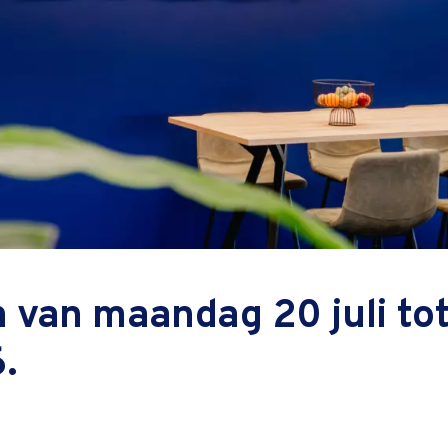
ervolg
m Analyse)
 van maandag 20 juli tot
.
Cursuspri
op 
cursus heb je