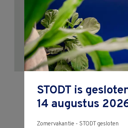
Cursus Conve
draaien
STODT is gesloten
14 augustus 2026
Na het doorlopen van de 
Zomervakantie - STODT gesloten