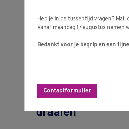
Conventioneel draaien ken
vaardigheden van het con
Heb je in de tussentijd vragen? Mail 
draaien. Je raakt praktisc
Vanaf maandag 17 augustus nemen wij
vertrouwd met draaibank
Bedankt voor je begrip en een fijn
het draaien benodigde m
Meer opleidingen en curs
metaalbewerking vind je 
Contactformulier
Inhoud cursus Co
draaien