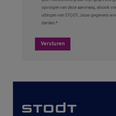
geef toestemming dat mijn gegevens ge
opvolgen van deze aanvraag, alsook voo
uitingen van STODT. Jouw gegevens wor
derden.*
Versturen