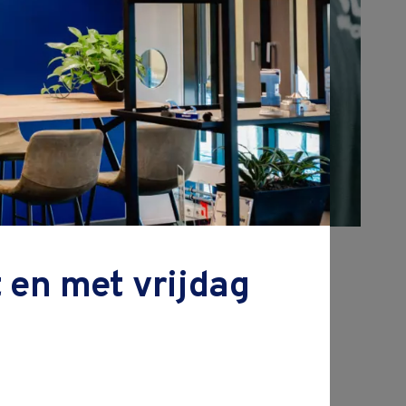
 en met vrijdag
js excl. BTW
aanvraag