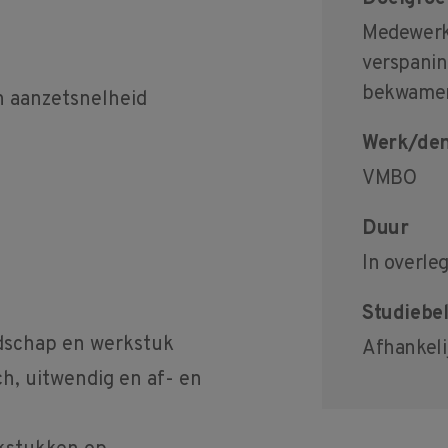
Medewerke
verspanin
bekwame
n aanzetsnelheid
Werk/den
VMBO
Duur
In overle
Studiebel
dschap en werkstuk
Afhankeli
ch, uitwendig en af- en