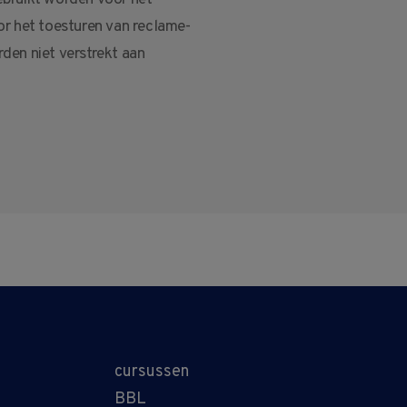
bruikt worden voor het
r het toesturen van reclame-
den niet verstrekt aan
cursussen
BBL