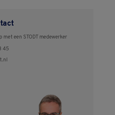
tact
op met een STODT medewerker
3 45
t.nl