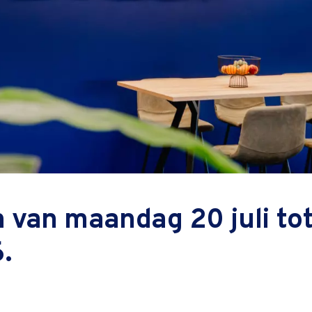
ntioneel
 van maandag 20 juli tot
.
Cursuspri
op 
cursus