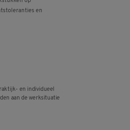
kstukken op
tstoleranties en
aktijk- en individueel
den aan de werksituatie