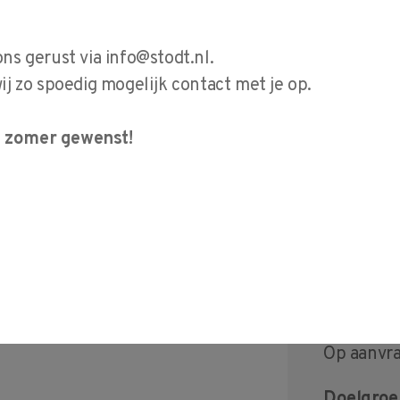
 je de primaire
ventionele
ons gerust via
info@stodt.nl
.
h en theoretisch
 zo spoedig mogelijk contact met je op.
en en met de voor
e zomer gewenst!
eetinstrumenten.
ussen binnen de
op onze website.
nventioneel
Startdat
Op aanvr
Doelgroe