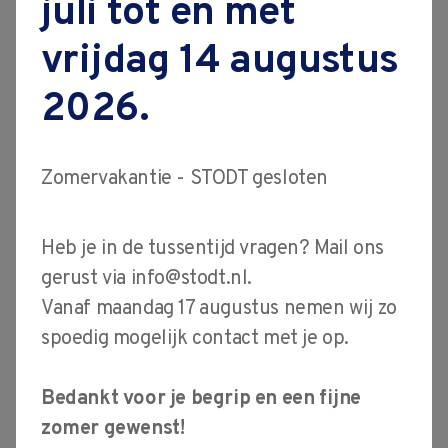
juli tot en met
vacatures
vakspecialisten voor je klaar. Één van hen
vrijdag 14 augustus
is Marco Mateman. Marco verzorgt CNC-
contact
cursussen en bijbehorende theoretische
2026.
lessen zoals materialenkennis, wiskunde
en verspaning.
Zomervakantie - STODT gesloten
“Het overbrengen van kennis en mensen
laten samenwerken vind ik echt mooi aan
mijn beroep.”
Heb je in de tussentijd vragen? Mail ons
gerust via
info@stodt.nl
.
Vanaf maandag 17 augustus nemen wij zo
spoedig mogelijk contact met je op.
Vanaf jonge leeftijd al
Bedankt voor je begrip en een fijne
actief in deze branche
zomer gewenst!