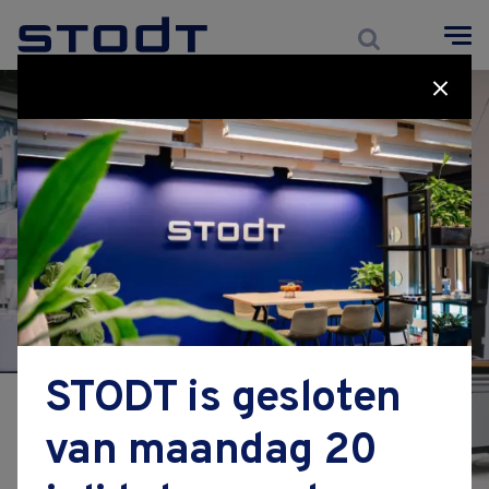
Cursussen
BBL
Maatwerk
Zoeken
over STODT
STODT is gesloten
Sessie 2:
voor werkgevers
van maandag 20
opleidingsbijdrage
Tekeningloos