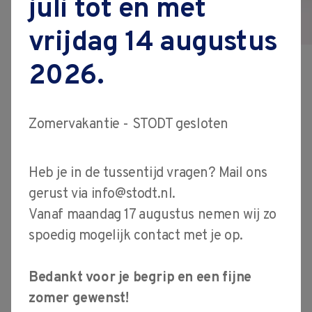
juli tot en met
vacatures
werken met Model
vrijdag 14 augustus
contact
Based Defenition.
2026.
Datum volgt.
Zomervakantie - STODT gesloten
Wat is MBD en hoe bereid je
Heb je in de tussentijd vragen? Mail ons
je daarop voor?
gerust via
info@stodt.nl
.
Vanaf maandag 17 augustus nemen wij zo
Aanmelden
spoedig mogelijk contact met je op.
Bedankt voor je begrip en een fijne
zomer gewenst!