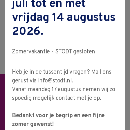
juli tot en met
vacatures
Na afloop van de cursus VOL-
vrijdag 14 augustus
contact
VCA weet je hoe je veilig
2026.
werkzaamheden kan uitvoeren
en risico's tot een minimum kan
Zomervakantie - STODT gesloten
beperken.
Heb je in de tussentijd vragen? Mail ons
gerust via
info@stodt.nl
.
Cursusprijs excl. BTW en
Vanaf maandag 17 augustus nemen wij zo
verzendkosten
spoedig mogelijk contact met je op.
€ 230
Bedankt voor je begrip en een fijne
zomer gewenst!
direct inschrijven