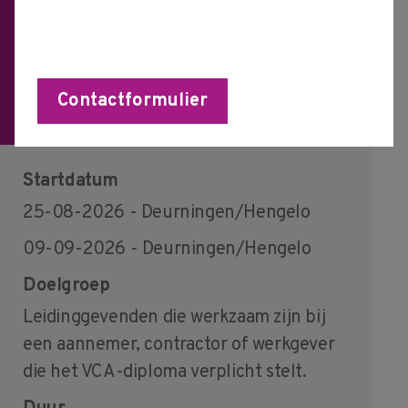
delen met mijn werkgever
Contactformulier
subsidiemogelijkheden
Startdatum
25-08-2026 - Deurningen/Hengelo
09-09-2026 - Deurningen/Hengelo
Doelgroep
Leidinggevenden die werkzaam zijn bij
een aannemer, contractor of werkgever
die het VCA-diploma verplicht stelt.