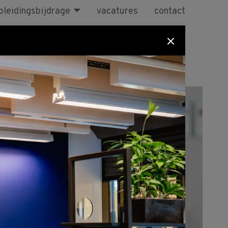
pleidingsbijdrage
vacatures
contact
sen
BBL
Maatwerk