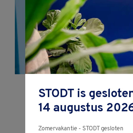
Cursus SPC E
(Statistical P
STODT is gesloten
Control)
14 augustus 2026
Zomervakantie - STODT gesloten