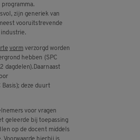
t programma.
vol, zijn generiek van
 meest vooruitstrevende
industrie.
rte
vorm
verzorgd worden
tergrond hebben (SPC
 (2 dagdelen).Daarnaast
oor
 Basis); deze duurt
elnemers voor vragen
et geleerde bij toepassing
llen op de docent middels
e. Voorwaarde hierbij is