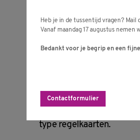
Na het doorlopen van dez
Heb je in de tussentijd vragen? Mail 
inzicht in de juiste bepalin
Vanaf maandag 17 augustus nemen wij
toepassing, achtergrond 
Statistical Process Contr
Bedankt voor je begrip en een fijn
(productie) werkvloer. Da
veel aandacht besteed a
(processcapability/perfo
vrijgave. Gedurende de tr
Contactformulier
ingegaan op de inrichting
type regelkaarten.