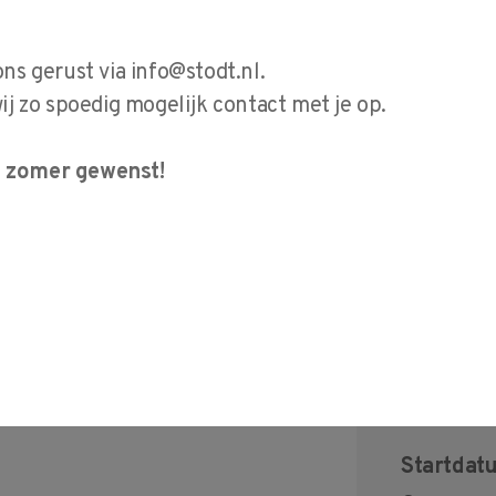
op 
e cursus heeft u
ons gerust via
info@stodt.nl
.
g, invoering,
 zo spoedig mogelijk contact met je op.
en werking van
ol (SPC) op de
e zomer gewenst!
arnaast wordt
an procesanalyse
rmance), en
aining wordt ook
 en keuze van
Startdat