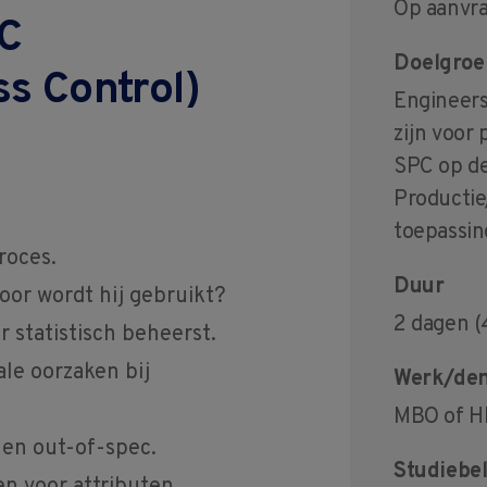
Op aanvr
PC
Doelgroe
ss Control)
Engineers
zijn voor
SPC op de
Productie
toepassin
roces.
Duur
oor wordt hij gebruikt?
2 dagen (
r statistisch beheerst.
le oorzaken bij
Werk/den
MBO of HB
 en out-of-spec.
Studiebel