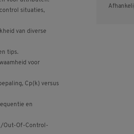
n voor attributen.
Afhankeli
ontrol situaties,
kheid van diverse
n tips.
kwaamheid voor
epaling, Cp(k) versus
requentie en
n/Out-Of-Control-