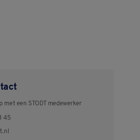
tact
op met een STODT medewerker
3 45
t.nl