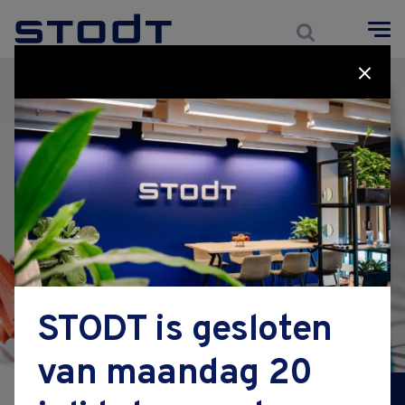
Cursussen
BBL
Maatwerk
Zoeken
over STODT
STODT is gesloten
voor werkgevers
van maandag 20
opleidingsbijdrage