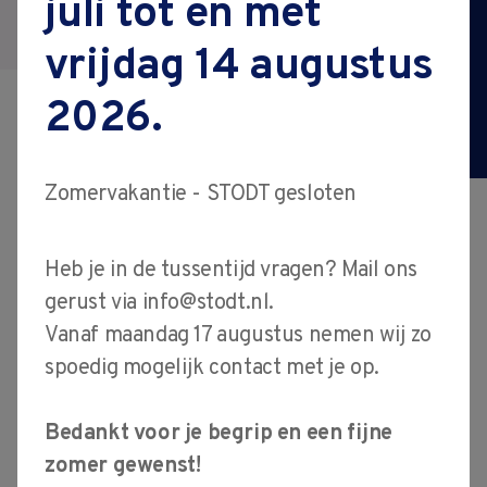
juli tot en met
Cursus
vacatures
vrijdag 14 augustus
Elektrotechniek
contact
2026.
voor gevorderden
Zomervakantie - STODT gesloten
Na het doorlopen van de cursus
Heb je in de tussentijd vragen? Mail ons
Elektrotechniek voor
gerust via
info@stodt.nl
.
gevorderden heb je je kennis van
Vanaf maandag 17 augustus nemen wij zo
spoedig mogelijk contact met je op.
de elektrotechniek verbreed en
verdiept waardoor je in staat
Bedankt voor je begrip en een fijne
bent om meer complexere
zomer gewenst!