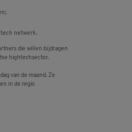
en;
htech netwerk.
rtners die willen bijdragen
tse hightechsector.
sdag van de maand. Ze
en in de regio