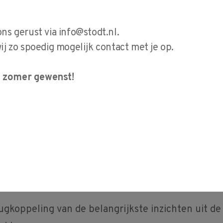
n en specialistische kennis? Tijdens deze interact
jsinstellingen en partners uit de regio samen om ge
ons gerust via
info@stodt.nl
.
ctuele uitdagingen binnen de sector.
 zo spoedig mogelijk contact met je op.
de zijn vanuit
ChipTech Twente Talent/Beethoven
g
it de regio. Hieruit kwamen thema's naar voren zoal
e zomer gewenst!
isch talent, zij-instroom, vakmanschap, automatise
ën zoals AI.
g gaan we niet alleen in gesprek over deze vraagst
 casussen en mogelijke pilots die bijdragen aan de 
technisch onderwijs en een sterke regionale arbei
hten?
ugkoppeling van de belangrijkste inzichten uit de