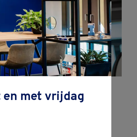
n
zamenlijke
 en met vrijdag
an morgen
de toekomst beschikt over