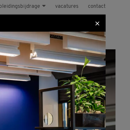
pleidingsbijdrage
vacatures
contact
sen
BBL
Maatwerk