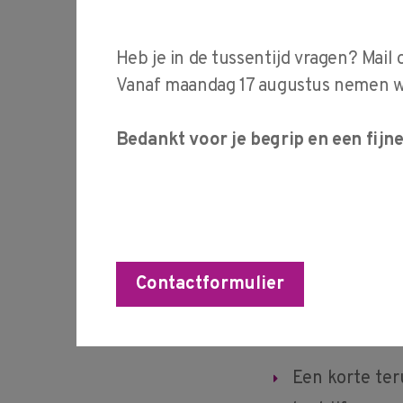
voldoende vakmense
bedrijven, onderwi
Heb je in de tussentijd vragen? Mail 
oplossingen voor a
Vanaf maandag 17 augustus nemen wij
De afgelopen perio
diverse bedrijven u
Bedankt voor je begrip en een fijn
behouden van techn
nieuwe technologie
Tijdens deze midda
samen aan concrete
Contactformulier
toekomstbestendig 
Wat kun je verwac
Een korte ter