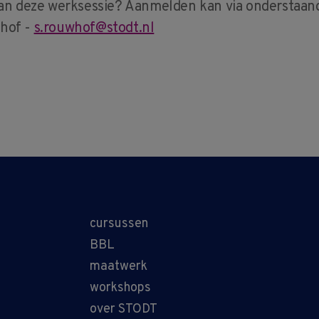
an deze werksessie? Aanmelden kan via onderstaan
hof -
s.rouwhof@stodt.nl
cursussen
BBL
maatwerk
workshops
over STODT