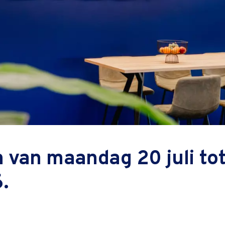
ssie Beethoven: Va
suitdaging naar ge
k
 van maandag 20 juli tot
rken aan de technici v
.
or dat de hightech maakindustrie in Twente ook in 