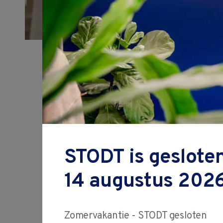
Werkse
bedrijf
aanpa
STODT is gesloten
Samen we
14 augustus 2026
Hoe zorgen we ervo
Zomervakantie - STODT gesloten