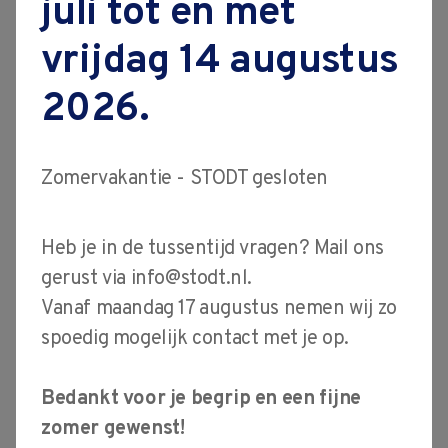
juli tot en met
vacatures
vrijdag 14 augustus
contact
Moderne productietechnieken
veranderen razendsnel. Als
2026.
meettechnicus moet je niet alleen met
de nieuwste technologieën werken,
Zomervakantie - STODT gesloten
maar ook begrijpen hoe
meetstrategieën en normen zich
ontwikkelen. Alleen met up-to-date
Heb je in de tussentijd vragen? Mail ons
kennis kun je meetonzekerheden
gerust via
info@stodt.nl
.
verminderen, gerichter communiceren
Vanaf maandag 17 augustus nemen wij zo
en betrouwbare meetresultaten
spoedig mogelijk contact met je op.
behalen. Daarom biedt AUKOM, naast
de standaard cursussen, elke vijf jaar
Bedankt voor je begrip en een fijne
een update cursus. In 2025 staat er
zomer gewenst!