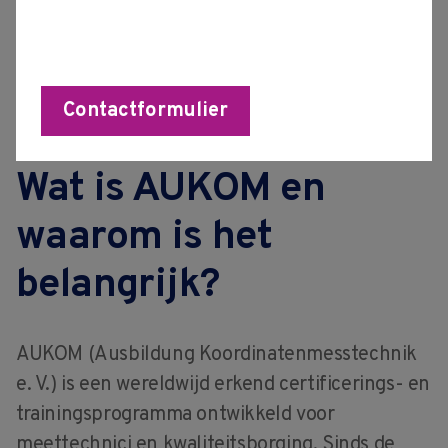
weer een nieuwe update gepland. Dit is
dé kans om bij te blijven en slimmer,
sneller en nauwkeuriger te meten.
Contactformulier
Wat is AUKOM en
waarom is het
belangrijk?
AUKOM (Ausbildung Koordinatenmesstechnik
e. V.) is een wereldwijd erkend certificerings- en
trainingsprogramma ontwikkeld voor
meettechnici en kwaliteitsborging. Sinds de